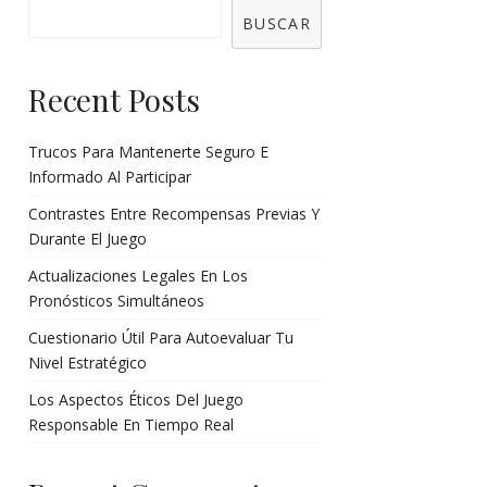
BUSCAR
Recent Posts
Trucos Para Mantenerte Seguro E
Informado Al Participar
Contrastes Entre Recompensas Previas Y
Durante El Juego
Actualizaciones Legales En Los
Pronósticos Simultáneos
Cuestionario Útil Para Autoevaluar Tu
Nivel Estratégico
Los Aspectos Éticos Del Juego
Responsable En Tiempo Real