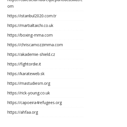
om
https://istanbul2020.com.tr
https://martialtaichi.co.uk
https://boxing-mma.com
https://chriscamozzimma.com
https://akademie-shield.cz
https://fightordie.it
https://karateweb.sk
https://mastudiesrn.org
https://rick-young.co.uk
https://capoeira4refugees.org
https://ahfaa.org