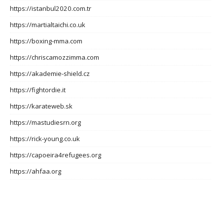
https://istanbul2020.com.tr
https://martialtaichi.co.uk
https://boxing-mma.com
https://chriscamozzimma.com
https://akademie-shield.cz
https://fightordie.it
https://karateweb.sk
https://mastudiesrn.org
https://rick-young.co.uk
https://capoeira4refugees.org
https://ahfaa.org