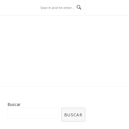
S – APUESTAS
Buscar
BUSCAR