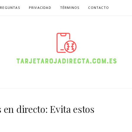
PREGUNTAS
PRIVACIDAD
TÉRMINOS
CONTACTO
JADIRECTA.COM.E
EN VIVO
en directo: Evita estos