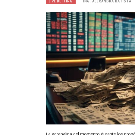
ING. ALEXANDRA BATISTA
LIVE BETTING
La adrenalina del momento durante los pronó