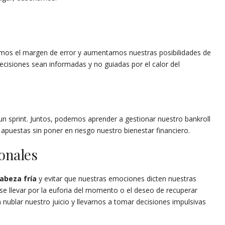
imos el margen de error y aumentamos nuestras posibilidades de
ecisiones sean informadas y no guiadas por el calor del
 sprint. Juntos, podemos aprender a gestionar nuestro bankroll
 apuestas sin poner en riesgo nuestro bienestar financiero.
onales
abeza fría
y evitar que nuestras emociones dicten nuestras
jarse llevar por la euforia del momento o el deseo de recuperar
nublar nuestro juicio y llevarnos a tomar decisiones impulsivas