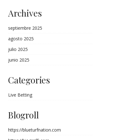
Archives
septiembre 2025
agosto 2025
julio 2025
junio 2025
Categories
Live Betting
Blogroll
https://blueturfnation.com