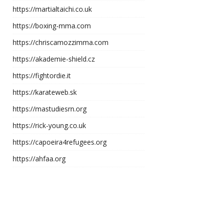
https://martialtaichi.co.uk
https://boxing-mma.com
https://chriscamozzimma.com
https://akademie-shield.cz
https://fightordie.it
https://karateweb.sk
https://mastudiesrn.org
https://rick-young.co.uk
https://capoeira4refugees.org
https://ahfaa.org