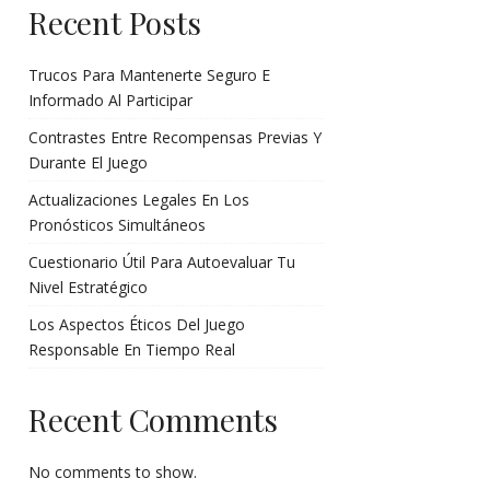
Recent Posts
Trucos Para Mantenerte Seguro E
Informado Al Participar
Contrastes Entre Recompensas Previas Y
Durante El Juego
Actualizaciones Legales En Los
Pronósticos Simultáneos
Cuestionario Útil Para Autoevaluar Tu
Nivel Estratégico
Los Aspectos Éticos Del Juego
Responsable En Tiempo Real
Recent Comments
No comments to show.